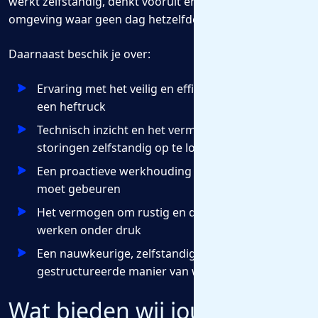
werkt zelfstandig, denkt vooruit en voelt je thuis in een
omgeving waar geen dag hetzelfde is.
Daarnaast beschik je over:
Ervaring met het veilig en efficiënt besturen van
een heftruck
Technisch inzicht en het vermogen om kleine
storingen zelfstandig op te lossen
Een proactieve werkhouding en oog voor wat er
moet gebeuren
Het vermogen om rustig en doelgericht te blijven
werken onder druk
Een nauwkeurige, zelfstandige en
gestructureerde manier van werken
Wat bieden wij jou?