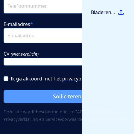
Bladeren...
E-mailadres
*
CV
(Niet verplicht)
Ik ga akkoord met het
privacybeleid
Solliciteren
Deze site wordt beschermd door reCAPTCHA en de Google
Privacy­verklaring
en
Servicevoorwaarden
zijn van toepassing.