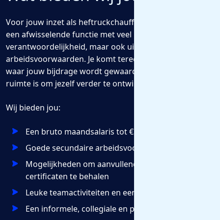
Voor jouw inzet als heftruckchauffeur krijg je niet alleen
een afwisselende functie met veel
verantwoordelijkheid, maar ook uitstekende
arbeidsvoorwaarden. Je komt terecht in een organisatie
waar jouw bijdrage wordt gewaardeerd en waar volop
ruimte is om jezelf verder te ontwikkelen.
Wij bieden jou:
Een bruto maandsalaris tot € 3.400,-
Goede secundaire arbeidsvoorwaarden
Mogelijkheden om aanvullende opleidingen en
certificaten te behalen
Leuke teamactiviteiten en een jaarlijks teamuitje
Een informele, collegiale en prettige werksfeer