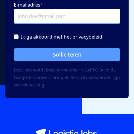
E-mailadres
*
Ik ga akkoord met het
privacybeleid
Solliciteren
Deze site wordt beschermd door reCAPTCHA en de
Google
Privacy­verklaring
en
Servicevoorwaarden
zijn
van toepassing.