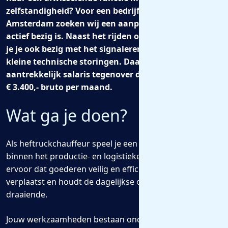
zelfstandigheid? Voor een bedrijf in de regio
Amsterdam zoeken wij een aanpakker die graag
actief bezig is. Naast het rijden op de heftruck houd
je je ook bezig met het signaleren en oplossen van
kleine technische storingen. Daar staat een
aantrekkelijk salaris tegenover dat kan oplopen tot
€ 3.400,- bruto per maand.
Wat ga je doen?
Als heftruckchauffeur speel je een belangrijke rol
binnen het productie- en logistieke proces. Je zorgt
ervoor dat goederen veilig en efficiënt worden
verplaatst en houdt de dagelijkse operatie soepel
draaiende.
Jouw werkzaamheden bestaan onder andere uit: