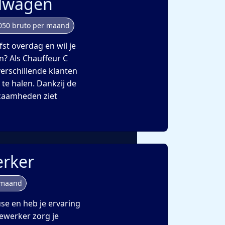
alwagen
050 bruto per maand
fst overdag en wil je
n? Als Chauffeur C
verschillende klanten
 te halen. Dankzij de
kzaamheden ziet
rker
 maand
se en heb je ervaring
ewerker zorg je