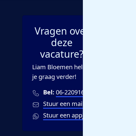
Vragen over
deze
vacature?
Liam Bloemen helpt
je graag verder!
Bel:
06-22091648
Stuur een mailtje
Stuur een appje