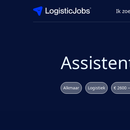
Ik zo
Assisten
Alkmaar
Logistiek
€ 2600 