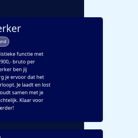
rker
and
gistieke functie met
.900,- bruto per
rker ben jij
g je ervoor dat het
loopt. Je laadt en lost
houdt samen met je
chtelijk. Klaar voor
erder!