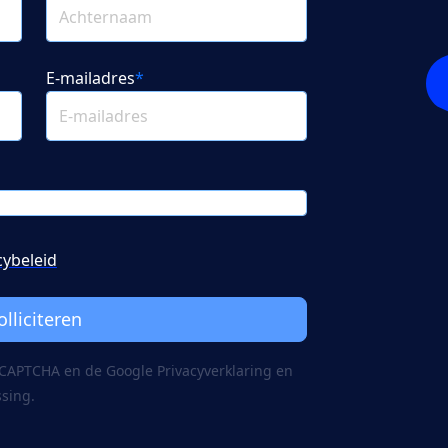
E-mailadres
*
cybeleid
olliciteren
reCAPTCHA en de Google
Privacy­verklaring
en
ssing.