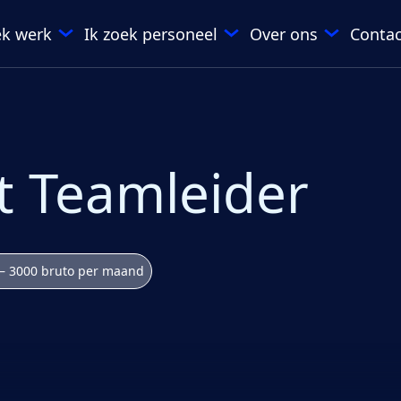
ek werk
Ik zoek personeel
Over ons
Contac
t Teamleider
— 3000 bruto per maand