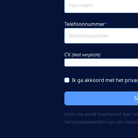
Telefoonnummer
*
CV
(Niet verplicht)
Ik ga akkoord met het
priva
S
Deze site wordt beschermd door 
Servicevoorwaarden
zijn van toepa