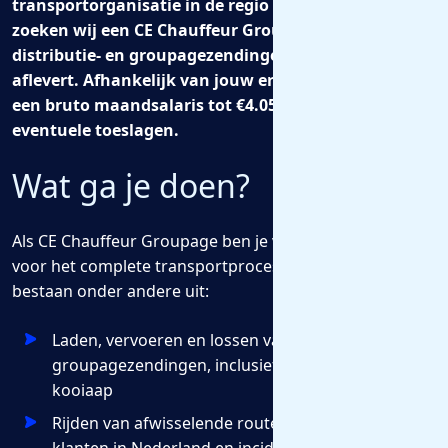
transportorganisatie in de regio Noord-Holland
zoeken wij een CE Chauffeur Groupage die
distributie- en groupagezendingen veilig en op tijd
aflevert. Afhankelijk van jouw ervaring verdien je
een bruto maandsalaris tot €4.050,-, exclusief
eventuele toeslagen.
Wat ga je doen?
Als CE Chauffeur Groupage ben je verantwoordelijk
voor het complete transportproces. Je werkzaamheden
bestaan onder andere uit:
Laden, vervoeren en lossen van uiteenlopende
groupagezendingen, inclusief het lossen met een
kooiaap
Rijden van afwisselende routes naar verschillende