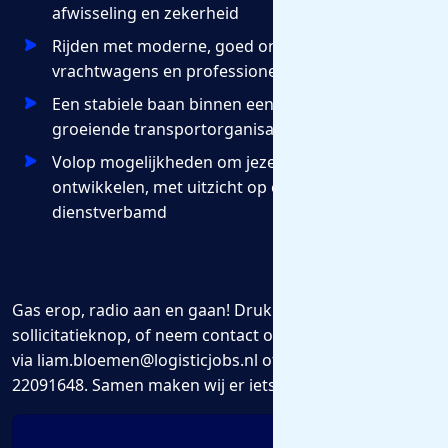
afwisseling en zekerheid
Rijden met moderne, goed onderhouden
vrachtwagens en professioneel materieel
Een stabiele baan binnen een betrouwbare en
groeiende transportorganisatie
Volop mogelijkheden om jezelf verder te
ontwikkelen, met uitzicht op een vast
dienstverbamd
Gas erop, radio aan en gaan! Druk snel op de
sollicitatieknop, of neem contact op met Liam Bloemen
via liam.bloemen@logisticjobs.nl of bel/app naar 06-
22091648. Samen maken wij er iets moois van!