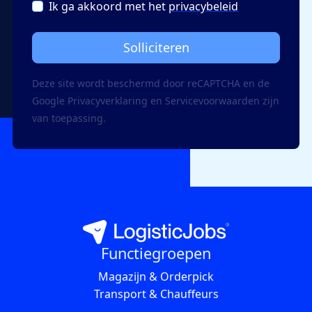
Ik ga akkoord met het
privacybeleid
Solliciteren
Deze site wordt beschermd door reCAPTCHA en de
Google
Privacy­verklaring
en
Servicevoorwaarden
zijn
van toepassing.
Functiegroepen
Magazijn & Orderpick
Transport & Chauffeurs