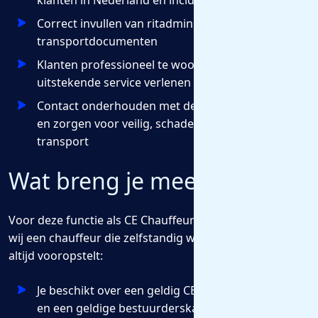
klanten in Nederland en incidenteel daarbuiten
Correct invullen van ritadministratie en
transportdocumenten
Klanten professioneel te woord staan en een
uitstekende service verlenen op locatie
Contact onderhouden met de transportplanning
en zorgen voor veilig, schadevrij en efficiënt
transport
Wat breng je mee?
Voor deze functie als CE Chauffeur Groupage zoeken
wij een chauffeur die zelfstandig werkt en veiligheid
altijd vooropstelt:
Je beschikt over een geldig CE-rijbewijs, Code 95
en een geldige bestuurderskaart