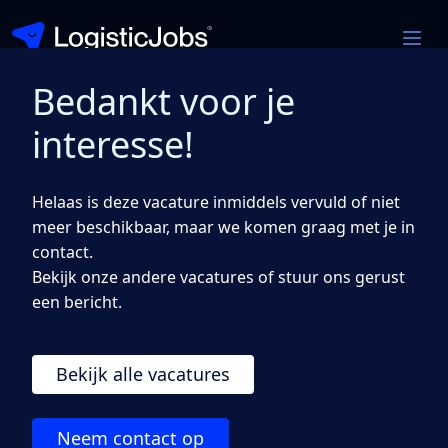
Bedankt voor je
CE Chauffeur
interesse!
Haarlem
Helaas is deze vacature inmiddels vervuld of niet
Transport
meer beschikbaar, maar we komen graag met je in
€ 2893.55 — 3520.40 bruto per maand
contact.
Bekijk onze andere vacatures of stuur ons gerust
Solliciteer direct
een bericht.
Bekijk alle vacatures
Ben jij een chauffeur die houdt van vrijheid,
Neem contact op
verantwoordelijkheid en afwisseling? Als CE-