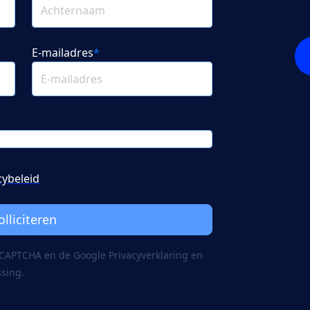
E-mailadres
*
cybeleid
olliciteren
reCAPTCHA en de Google
Privacy­verklaring
en
ssing.