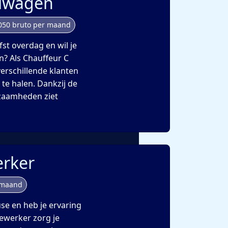
alwagen
050 bruto per maand
fst overdag en wil je
n? Als Chauffeur C
verschillende klanten
 te halen. Dankzij de
kzaamheden ziet
rker
 maand
se en heb je ervaring
ewerker zorg je