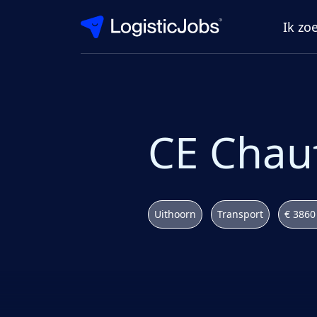
Ik zo
CE Chau
Uithoorn
Transport
€ 3860