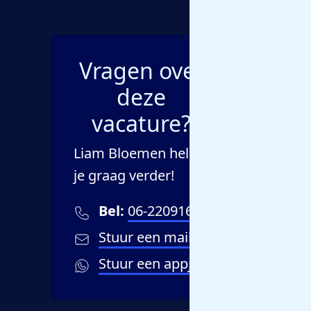
Vragen over
deze
vacature?
Liam Bloemen helpt
je graag verder!
Bel:
06-22091648
Stuur een mailtje
Stuur een appje