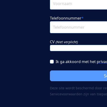
Telefoonnummer
*
CV
(Niet verplicht)
Ik ga akkoord met het
priva
S
Deze site wordt beschermd door 
Servicevoorwaarden
zijn van toepa