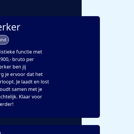
rker
and
gistieke functie met
.900,- bruto per
rker ben jij
g je ervoor dat het
loopt. Je laadt en lost
houdt samen met je
chtelijk. Klaar voor
erder!