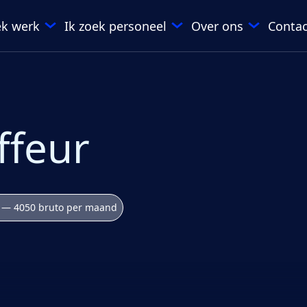
ek werk
Ik zoek personeel
Over ons
Contac
ffeur
 — 4050 bruto per maand