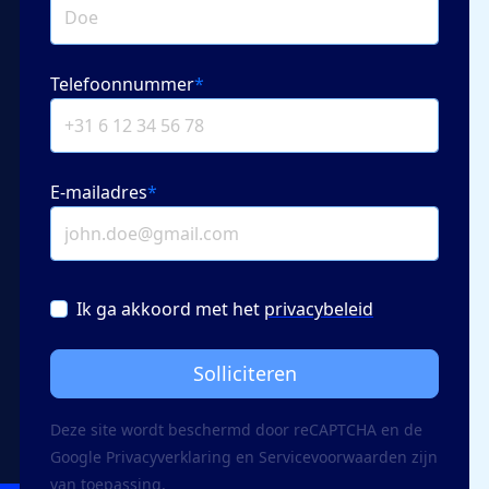
Telefoonnummer
*
E-mailadres
*
Ik ga akkoord met het
privacybeleid
Solliciteren
Deze site wordt beschermd door reCAPTCHA en de
Google
Privacy­verklaring
en
Servicevoorwaarden
zijn
van toepassing.