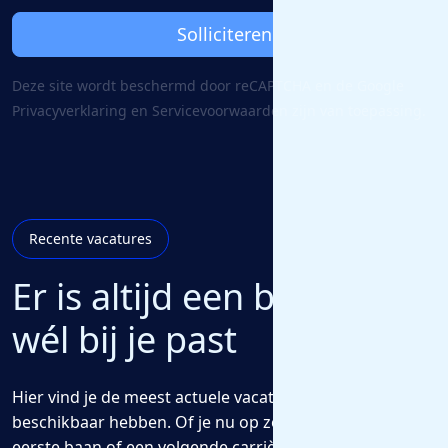
Solliciteren
Deze site wordt beschermd door reCAPTCHA en de Google
Privacy­verklaring
en
Servicevoorwaarden
zijn van toepassing.
Recente vacatures
Er is altijd een baan die
wél bij je past
Hier vind je de meest actuele vacatures die we voor jou
beschikbaar hebben. Of je nu op zoek bent naar een
eerste baan of een volgende carrièrestap, wij helpen je