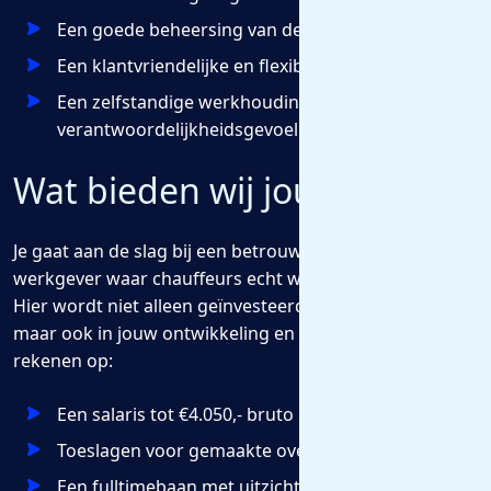
Een goede beheersing van de Nederlandse taal
Een klantvriendelijke en flexibele houding
Een zelfstandige werkhouding en
verantwoordelijkheidsgevoel
Wat bieden wij jou?
Je gaat aan de slag bij een betrouwbare en stabiele
werkgever waar chauffeurs echt worden gewaardeerd.
Hier wordt niet alleen geïnvesteerd in goed materiaal,
maar ook in jouw ontwikkeling en werkplezier. Je kunt
rekenen op:
Een salaris tot €4.050,- bruto per maand
Toeslagen voor gemaakte overuren
Een fulltimebaan met uitzicht op een vast contract