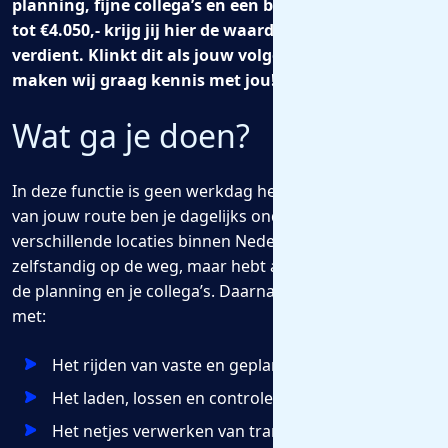
planning, fijne collega’s en een bruto maandsalaris
tot €4.050,- krijg jij hier de waardering die je
verdient. Klinkt dit als jouw volgende stap? Dan
maken wij graag kennis met jou!
Wat ga je doen?
In deze functie is geen werkdag hetzelfde. Afhankelijk
van jouw route ben je dagelijks onderweg naar
verschillende locaties binnen Nederland. Je werkt
zelfstandig op de weg, maar hebt altijd korte lijnen met
de planning en je collega’s. Daarnaast houd jij je bezig
met:
Het rijden van vaste en geplande routes
Het laden, lossen en controleren van de lading
Het netjes verwerken van transport- en