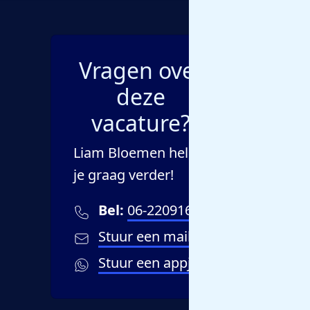
Vragen over
deze
vacature?
Liam Bloemen helpt
je graag verder!
Bel:
06-22091648
Stuur een mailtje
Stuur een appje