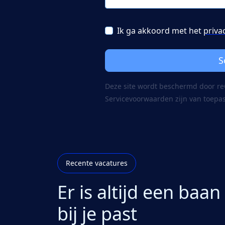
Ik ga akkoord met het
priva
S
Deze site wordt beschermd door 
Servicevoorwaarden
zijn van toepa
Recente vacatures
Er is altijd een baan
bij je past