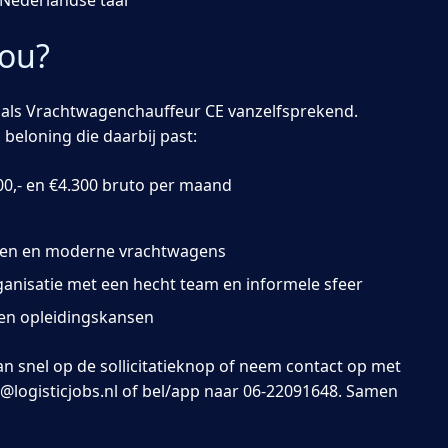
Nederlandse taal
jou?
ou als Vrachtwagenchauffeur CE vanzelfsprekend.
eloning die daarbij past:
200,- en €4.300 bruto per maand
den en moderne vrachtwagens
ganisatie met een hecht team en informele sfeer
en opleidingskansen
an snel op de sollicitatieknop of neem contact op met
logisticjobs.nl of bel/app naar 06-22091648. Samen