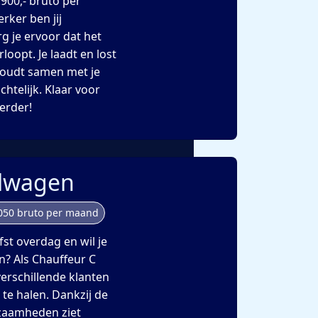
.900,- bruto per
rker ben jij
g je ervoor dat het
loopt. Je laadt en lost
houdt samen met je
chtelijk. Klaar voor
erder!
alwagen
050 bruto per maand
fst overdag en wil je
n? Als Chauffeur C
verschillende klanten
 te halen. Dankzij de
kzaamheden ziet