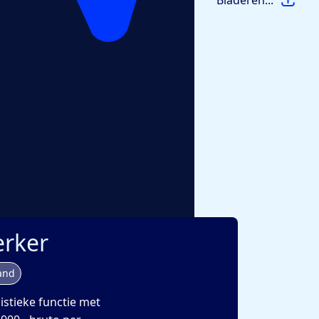
Bladeren...
rker
and
gistieke functie met