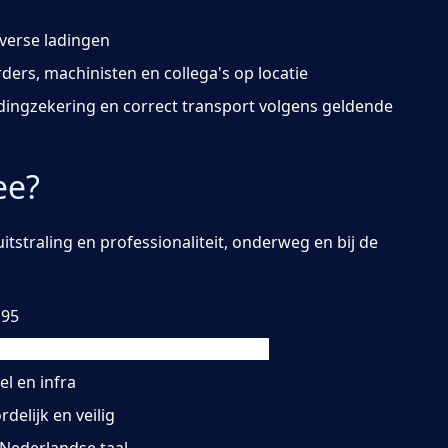
iverse ladingen
rs, machinisten en collega's op locatie
adingzekering en correct transport volgens geldende
ee?
uitstraling en professionaliteit, onderweg en bij de
 95
eid deze op korte termijn te behalen
el en infra
delijk en veilig