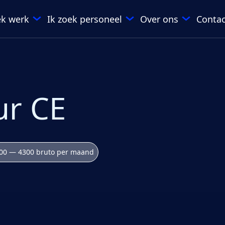
ek werk
Ik zoek personeel
Over ons
Contac
ur CE
00 — 4300 bruto per maand