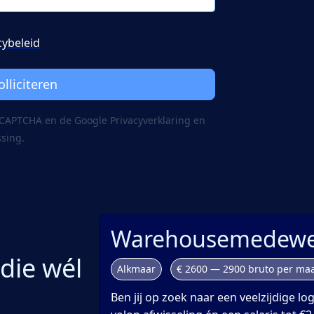
cybeleid
olliciteren
reCAPTCHA en de Google
Privacy­verklaring
en
ssing.
Warehousemedewe
 die wél
Alkmaar
€ 2600 — 2900 bruto per ma
Ben jij op zoek naar een veelzijdige lo