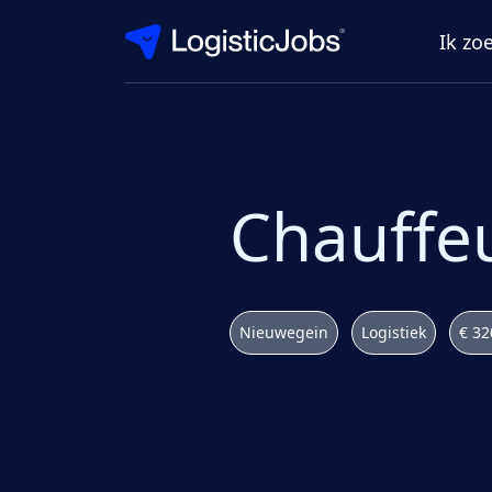
Ik zo
Chauffe
Nieuwegein
Logistiek
€ 32