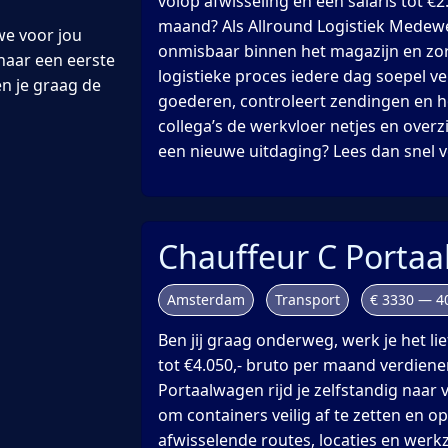
volop afwisseling én een salaris tot €2
maand? Als Allround Logistiek Medewe
we voor jou
onmisbaar binnen het magazijn en zor
naar een eerste
logistieke proces iedere dag soepel ver
en je graag de
goederen, controleert zendingen en 
collega’s de werkvloer netjes en overzi
een nieuwe uitdaging? Lees dan snel v
Chauffeur C Porta
Amsterdam
Transport
€ 3330 — 4
Ben jij graag onderweg, werk je het lie
tot €4.050,- bruto per maand verdiene
Portaalwagen rijd je zelfstandig naar 
om containers veilig af te zetten en op
afwisselende routes, locaties en wer