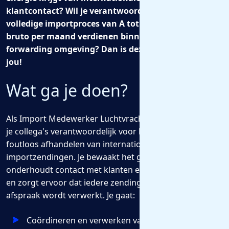
klantcontact? Wil je verantwoordelijk zijn voor het
volledige importproces van A tot Z, en tot €4000,-
bruto per maand verdienen binnen een dynamische
forwarding omgeving? Dan is deze functie iets voor
jou!
Wat ga je doen?
Als Import Medewerker Luchtvracht ben jij samen met
je collega's verantwoordelijk voor het soepel en
foutloos afhandelen van internationale
importzendingen. Je bewaakt het gehele proces,
onderhoudt contact met klanten en logistieke partners
en zorgt ervoor dat iedere zending op tijd en volgens
afspraak wordt verwerkt. Je gaat:
Coördineren en verwerken van import