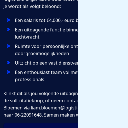
Je wordt als volgt beloond:
Een salaris tot €4.000,- euro bruto per maand
Een uitdagende functie binnen de internationale
luchtvracht
Ruimte voor persoonlijke ontwikkeling en
doorgroeimogelijkheden
Uitzicht op een vast dienstverband
Een enthousiast team vol met logistieke
professionals
Klinkt dit als jou volgende uitdaging? Druk dan snel op
de sollicitatieknop, of neem contact op met Liam
Bloemen via liam.bloemen@logisticjobs.nl, of bel/app
naar 06-22091648. Samen maken wij er iets moois van!