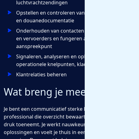
luchtvrachtzendingen
Opstellen en controleren van transport-, vracht-
en douanedocumentatie
Onderhouden van contacten met klanten, carriers
en vervoerders en fungeren als eerste
aanspreekpunt
Signaleren, analyseren en oplossen van
operationele knelpunten, klachten en afwijkingen
Klantrelaties beheren
Wat breng je mee?
Je bent een communicatief sterke logistieke
professional die overzicht bewaart, ook wanneer de
druk toeneemt. Je werkt nauwkeurig, denkt in
oplossingen en voelt je thuis in een internationale