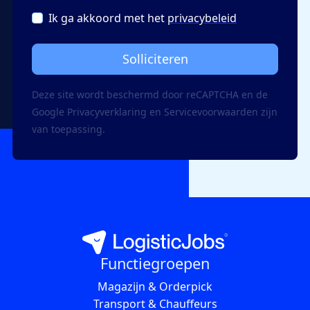
Ik ga akkoord met het
privacybeleid
Solliciteren
Deze site wordt beschermd door reCAPTCHA en de
Google
Privacy­verklaring
en
Servicevoorwaarden
zijn
van toepassing.
Functiegroepen
Magazijn & Orderpick
Transport & Chauffeurs