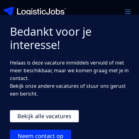
Bedankt voor je
Magazijnmedewerker
interesse!
Aalsmeer
Helaas is deze vacature inmiddels vervuld of niet
€ 2900 — 3550 bruto per maand
meer beschikbaar, maar we komen graag met je in
Solliciteer direct
contact.
Bekijk onze andere vacatures of stuur ons gerust
een bericht.
Bekijk alle vacatures
Ben jij graag in beweging, houd je van afwisseling
en krijg je energie van een goed georganiseerd
warehouse? Dan is dit een mooie kans voor jou. Voor
Neem contact op