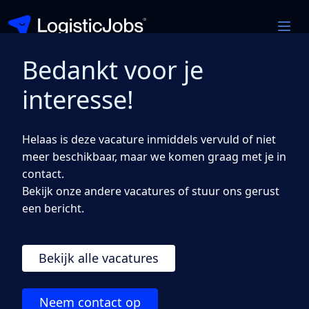
Bedankt voor je
Warehouse Planner
interesse!
Amstelveen
Helaas is deze vacature inmiddels vervuld of niet
€ 3000 — 4100 bruto per maand
meer beschikbaar, maar we komen graag met je in
Solliciteer direct
contact.
Bekijk onze andere vacatures of stuur ons gerust
een bericht.
Bekijk alle vacatures
Ben jij een organisatietalent met een passie voor
logistiek? Houd jij overzicht, ook wanneer de druk
toeneemt? Dan is deze functie als Warehouse
Neem contact op