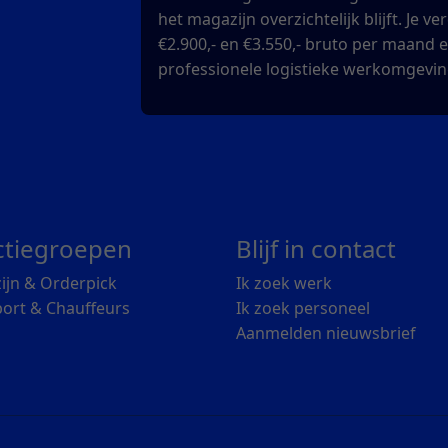
het magazijn overzichtelijk blijft. Je v
€2.900,- en €3.550,- bruto per maand 
professionele logistieke werkomgevin
ctiegroepen
Blijf in contact
ijn & Orderpick
Ik zoek werk
ort & Chauffeurs
Ik zoek personeel
Aanmelden nieuwsbrief