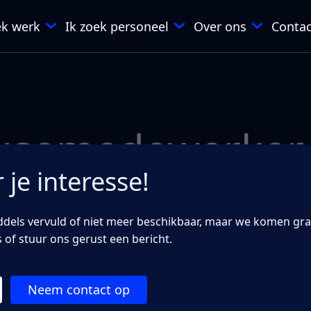
ek werk
Ik zoek personeel
Over ons
Contac
usemedewerker
je interesse!
uto per maand
ddels vervuld of niet meer beschikbaar, maar we komen graa
 of stuur ons gerust een bericht.
Neem contact op