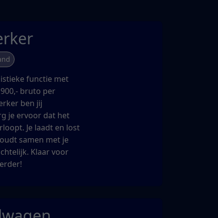
rker
and
gistieke functie met
.900,- bruto per
rker ben jij
g je ervoor dat het
loopt. Je laadt en lost
houdt samen met je
chtelijk. Klaar voor
erder!
alwagen