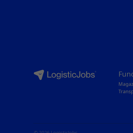
Fun
Magaz
Transp
© 2026
LogisticJobs
.