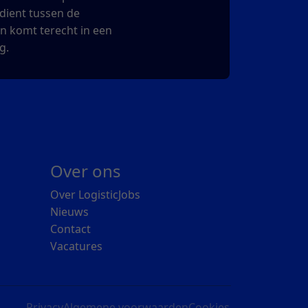
erdient tussen de
en komt terecht in een
g.
Over ons
Over LogisticJobs
Nieuws
Contact
Vacatures
Privacy
Algemene voorwaarden
Cookies