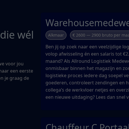
Warehousemedewe
 die wél
Alkmaar
€ 2600 — 2900 bruto per ma
Ben jij op zoek naar een veelzijdige lo
volop afwisseling én een salaris tot €2
maand? Als Allround Logistiek Medewe
we voor jou
onmisbaar binnen het magazijn en zor
naar een eerste
logistieke proces iedere dag soepel ver
en je graag de
goederen, controleert zendingen en 
collega’s de werkvloer netjes en overzi
een nieuwe uitdaging? Lees dan snel v
Chauffeur C Porta