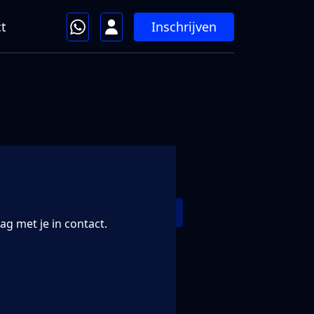
Inschrijven
t
Solliciteer direct
g met je in contact.