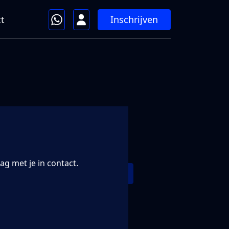
Inschrijven
t
g met je in contact.
Solliciteer direct