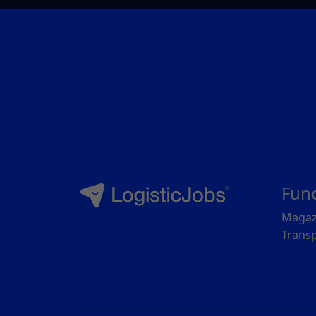
Fun
Magaz
Transp