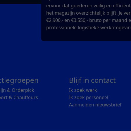
ervoor dat goederen veilig en efficiën
het magazijn overzichtelijk blijft. Je v
€2.900,- en €3.550,- bruto per maand 
professionele logistieke werkomgevin
ctiegroepen
Blijf in contact
ijn & Orderpick
Ik zoek werk
ort & Chauffeurs
Ik zoek personeel
Aanmelden nieuwsbrief