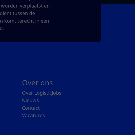
t worden verplaatst en
erdient tussen de
en komt terecht in een
g.
Over ons
Over LogisticJobs
Nieuws
Contact
Vacatures