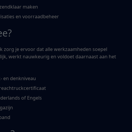
rzendklaar maken
risaties en voorraadbeheer
ee?
iek zorg je ervoor dat alle werkzaamheden soepel
lijk, werkt nauwkeurig en voldoet daarnaast aan het
k- en denkniveau
 reachtruckcertificaat
derlands of Engels
gazijn
rband